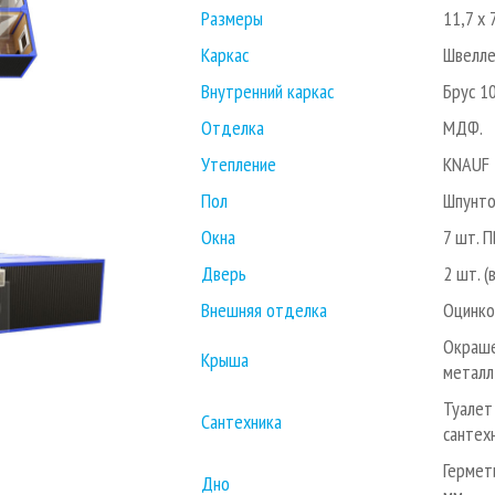
Размеры
11,7 х 
Каркас
Швелле
Внутренний каркас
Брус 1
Отделка
МДФ.
Утепление
KNAUF 
Пол
Шпунто
Окна
7 шт. П
Дверь
2 шт. (
Внешняя отделка
Оцинко
Окраше
Крыша
металл,
Туалет
Сантехника
сантех
Гермет
Дно