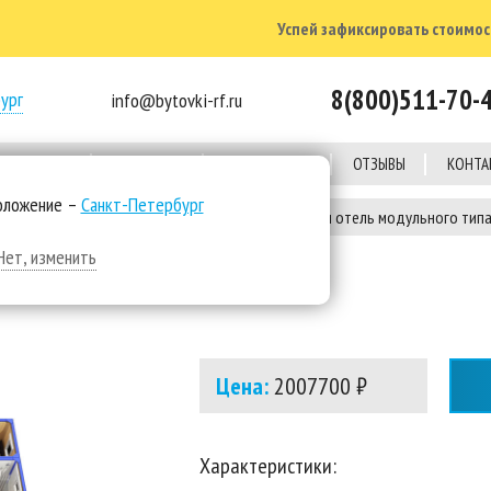
Успей зафиксировать стоимост
8(800)511-70-
ург
info@bytovki-rf.ru
Е ОБЪЕКТЫ
КОМПАНИЯ
КАЛЬКУЛЯТОР
ОТЗЫВЫ
КОНТА
оложение –
Санкт-Петербург
е жилые здания
Модульные гостиницы
Мини отель модульного тип
Нет, изменить
А В ТУЛЕ
Цена:
2007700 ₽
Характеристики: