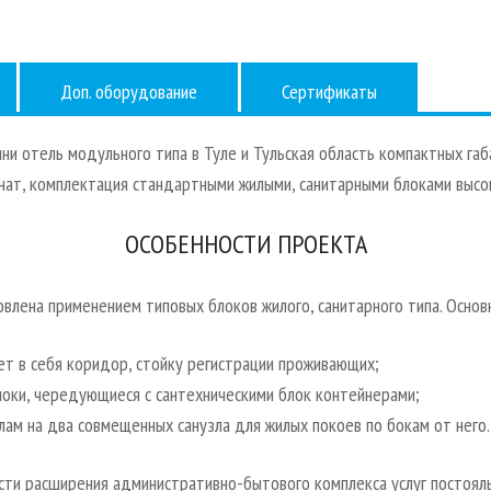
Доп. оборудование
Сертификаты
ни отель модульного типа в Туле и Тульская область компактных габ
нат, комплектация стандартными жилыми, санитарными блоками высок
ОСОБЕННОСТИ ПРОЕКТА
овлена применением типовых блоков жилого, санитарного типа. Осно
т в себя коридор, стойку регистрации проживающих;
локи, чередующиеся с сантехническими блок контейнерами;
ам на два совмещенных санузла для жилых покоев по бокам от него.
ти расширения административно-бытового комплекса услуг постояльц