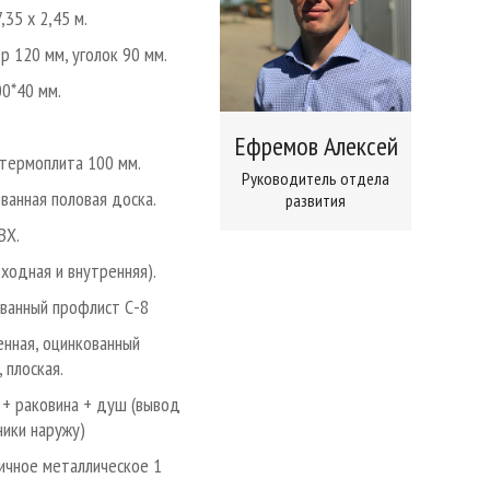
7,35 х 2,45 м.
р 120 мм, уголок 90 мм.
00*40 мм.
Ефремов Алексей
термоплита 100 мм.
Руководитель отдела
ванная половая доска.
развития
ВХ.
входная и внутренняя).
ванный профлист С-8
нная, оцинкованный
 плоская.
 + раковина + душ (вывод
ники наружу)
ичное металлическое 1