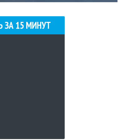
Ь ЗА
15
МИНУТ