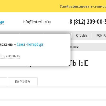
Успей зафиксировать стоимост
8 (812) 209-00-
ург
info@bytovki-rf.ru
Е ОБЪЕКТЫ
КОМПАНИЯ
КАЛЬКУЛЯТОР
ОТЗЫВЫ
КОНТА
оложение –
Санкт-Петербург
е здания под оборудование
Модульные котельные
Нет, изменить
МОДУЛЬНЫЕ КОТЕЛЬНЫЕ
ПО РАЗМЕРУ