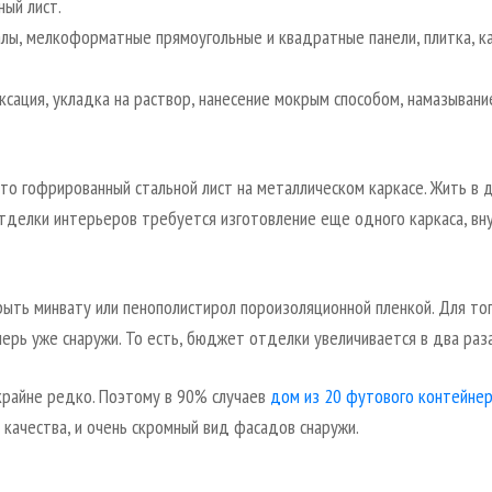
ный лист.
лы, мелкоформатные прямоугольные и квадратные панели, плитка, ка
ксация, укладка на раствор, нанесение мокрым способом, намазывани
это гофрированный стальной лист на металлическом каркасе. Жить в 
тделки интерьеров требуется изготовление еще одного каркаса, вн
рыть минвату или пенополистирол пороизоляционной пленкой. Для то
ерь уже снаружи. То есть, бюджет отделки увеличивается в два раза
 крайне редко. Поэтому в 90% случаев
дом из 20 футового контейне
качества, и очень скромный вид фасадов снаружи.