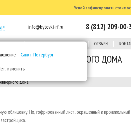
Успей зафиксировать стоимост
8 (812) 209-00-
ург
info@bytovki-rf.ru
Е ОБЪЕКТЫ
КОМПАНИЯ
КАЛЬКУЛЯТОР
ОТЗЫВЫ
КОНТА
оложение –
Санкт-Петербург
ФАСАДЫ КОНТЕЙНЕРНОГО ДОМА
Нет, изменить
ейнерного дома
ную облицовку. Но, гофрированный лист, окрашенный в произвольный
 застройщика.