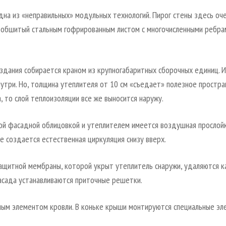
на из «неправильных» модульных технологий. Пирог стены здесь оче
, обшитый стальным гофрированным листом с многочисленными ребра
 здания собирается краном из крупногабаритных сборочных единиц. И
нутри. Но, толщина утеплителя от 10 см «съедает» полезное простра
 то слой теплоизоляции все же выносится наружу.
ой фасадной облицовкой и утеплителем имеется воздушная прослойк
е создается естественная циркуляция снизу вверх.
щитной мембраны, которой укрыт утеплитель снаружи, удаляются ка
асада устанавливаются приточные решетки.
ным элементом кровли. В коньке крыши монтируются специальные эл