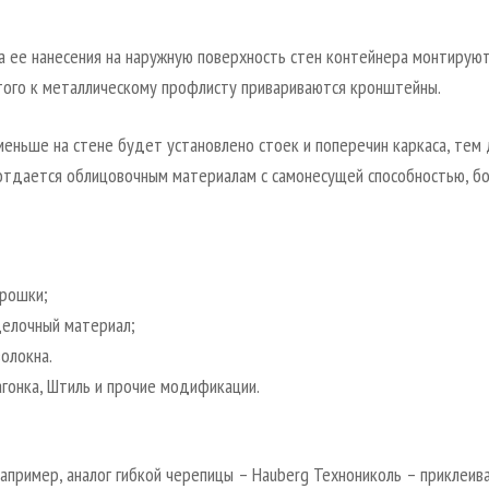
ба ее нанесения на наружную поверхность стен контейнера монтируют
этого к металлическому профлисту привариваются кронштейны.
меньше на стене будет установлено стоек и поперечин каркаса, тем
отдается облицовочным материалам с самонесущей способностью, б
крошки;
делочный материал;
олокна.
вагонка, Штиль и прочие модификации.
пример, аналог гибкой черепицы – Hauberg Технониколь – приклеива