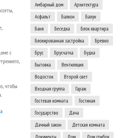
Амбарный дом
Архитектура
ссеты,
Асфальт
Балкон
Балун
е,
Баня
Беседка
Блок квартира
Блокированная застройка
Бревно
доме с
Брус
Брусчатка
Будка
утреннего,
Бытовка
Вентиляция
Водосток
Второй свет
го, чтобы
Входная группа
Гараж
.
Гостевая комната
Гостиная
ра
Государство
Дача
Дачный закон
Детская комната
Документы
Дом
Дом грибок