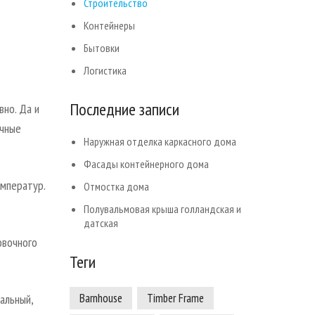
Строительство
Контейнеры
Бытовки
Логистика
Последние записи
но. Да и
ичные
Наружная отделка каркасного дома
Фасады контейнерного дома
емператур.
Отмостка дома
Полувальмовая крыша голландская и
датская
овочного
Теги
Barnhouse
Timber Frame
альный,