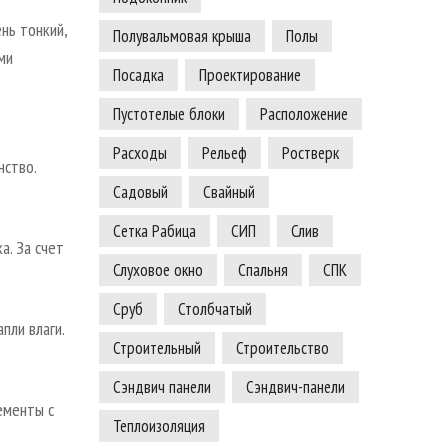
нь тонкий,
Полувальмовая крыша
Полы
ми
Посадка
Проектирование
Пустотелые блоки
Расположение
Расходы
Рельеф
Ростверк
нство.
Садовый
Свайный
Сетка Рабица
СИП
Слив
а. За счет
Слуховое окно
Спальня
СПК
Сруб
Столбчатый
пли влаги.
Строительный
Строительство
Сэндвич панели
Сэндвич-панели
ементы с
Теплоизоляция