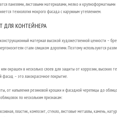
ются панелями, листовыми материалами, мелко и крупноформатными
няется технология мокрого фасада с наружным утеплением.
Т ДЛЯ КОНТЕЙНЕРА
 конструкционный материал высокой художественной ценности – брев
энергоносители стали слишком дорогими. Поэтому используются разл
 или окрашен в несколько слоев для защиты от коррозии, высоких т
 фасад – это лакокрасочное покрытие.
нты, от напыления резиновой крошки и фасадной черепицы до облиц
 облицовок по нескольким признакам:
сивная, пластик, композит, стекло, листовые металлы, камень, натур