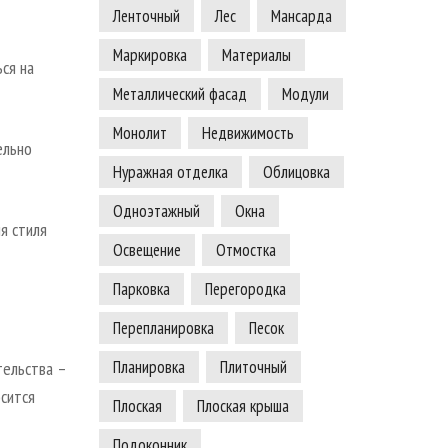
Ленточный
Лес
Мансарда
Маркировка
Материалы
ся на
Металлический фасад
Модули
Монолит
Недвижимость
ельно
Нуражная отделка
Облицовка
Одноэтажный
Окна
я стиля
Освещение
Отмостка
Парковка
Перегородка
Перепланировка
Песок
Планировка
Плиточный
тельства –
осится
Плоская
Плоская крыша
Подоконник