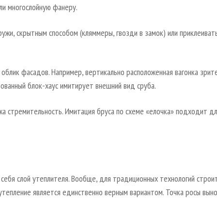
ли многослойную фанеру.
ружи, скрытным способом (кляммеры, гвозди в замок) или приклеивать
облик фасадов. Например, вертикально расположенная вагонка зрит
рованный блок-хаус имитирует внешний вид сруба.
а стремительность. Имитация бруса по схеме «елочка» подходит дл
 себя слой утеплителя. Вообще, для традиционных технологий строи
 утепление является единственно верным вариантом. Точка росы вын