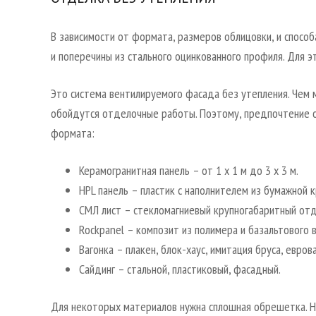
В зависимости от формата, размеров облицовки, и спосо
и поперечины из стального оцинкованного профиля. Для 
Это система вентилируемого фасада без утепления. Чем 
обойдутся отделочные работы. Поэтому, предпочтение 
формата:
Керамогранитная панель – от 1 х 1 м до 3 х 3 м.
HPL панель – пластик с наполнителем из бумажной 
СМЛ лист – стекломагниевый крупногабаритный от
Rockpanel – композит из полимера и базальтового в
Вагонка – плакен, блок-хаус, имитация бруса, евро
Сайдинг – стальной, пластиковый, фасадный.
Для некоторых материалов нужна сплошная обрешетка. На