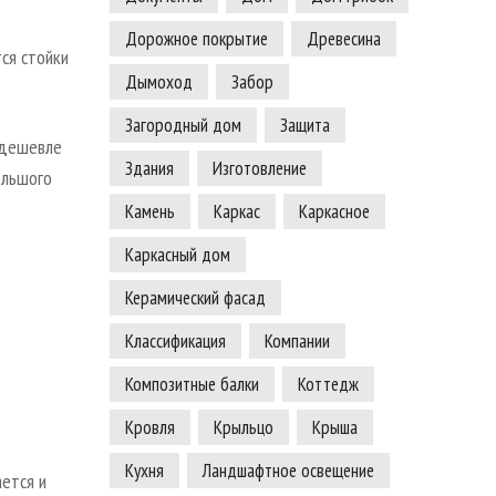
Дорожное покрытие
Древесина
ся стойки
Дымоход
Забор
Загородный дом
Защита
 дешевле
Здания
Изготовление
ольшого
Камень
Каркас
Каркасное
Каркасный дом
Керамический фасад
Классификация
Компании
Композитные балки
Коттедж
Кровля
Крыльцо
Крыша
Кухня
Ландшафтное освещение
ется и