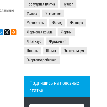
Тротуарная плитка
Туалет
 Стальные
Усадка
Утепление
Утеплитель
Фасад
Фахверк
Фермовая крыша
Фермы
Флэтхаус
Фундамент
Цоколь
Шалаш
Эксплуатация
Энергопотребление
Подпишись на полезные
статьи