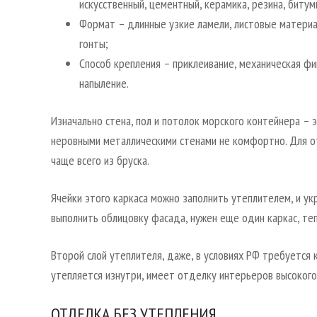
искусственный, цементный, керамика, резина, битум
Формат – длинные узкие ламели, листовые материа
гонты;
Способ крепления – приклеивание, механическая фи
напыление.
Изначально стена, пол и потолок морского контейнера – 
неровными металлическими стенами не комфортно. Для о
чаще всего из бруска.
Ячейки этого каркаса можно заполнить утеплителем, и ук
выполнить облицовку фасада, нужен еще один каркас, теп
Второй слой утеплителя, даже, в условиях РФ требуется
утепляется изнутри, имеет отделку интерьеров высокого 
ОТДЕЛКА БЕЗ УТЕПЛЕНИЯ