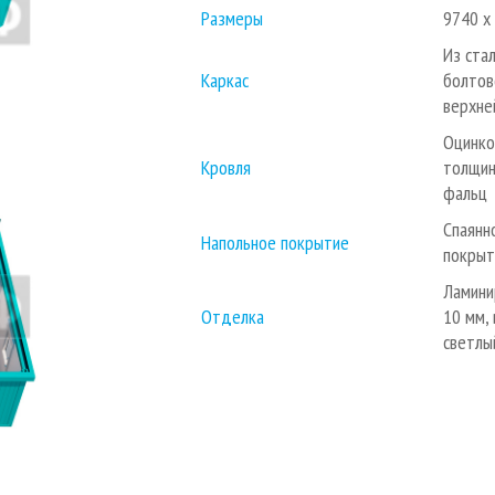
Размеры
9740 х
Из ста
Каркас
болтов
верхне
Оцинко
Кровля
толщин
фальц
Спаянн
Напольное покрытие
покрыт
Ламини
Отделка
10 мм,
светлы