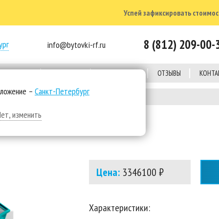
Успей зафиксировать стоимост
8 (812) 209-00-
ург
info@bytovki-rf.ru
Е ОБЪЕКТЫ
КОМПАНИЯ
КАЛЬКУЛЯТОР
ОТЗЫВЫ
КОНТА
оложение –
Санкт-Петербург
я
Модульная школа Containex
Нет, изменить
Цена:
3346100 ₽
Характеристики: