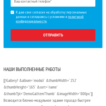
Я даю свое согласие на обработку персональных
данных и соглашаюсь с условиями и
политикой
конфиденциальности
.
ОТПРАВИТЬ
НАШИ ВЫПОЛНЕННЫЕ РАБОТЫ
[[!Gallery? &album=`moduli` &thumbWidth=`252`
&thumbHeight=`165` &sort=`name`
&thumbTpl=`DemoGalItemThumb` &imageWidth=`800px`]]
Возводится блочно-модульное здание гораздо быстрее