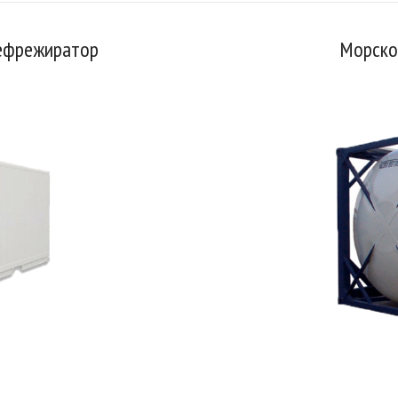
рефрежиратор
Морско