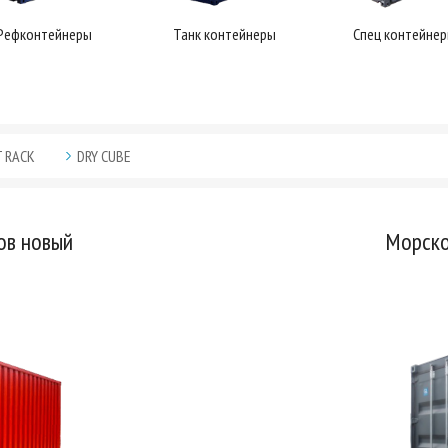
Рефконтейнеры
Танк контейнеры
Спец контейне
T RACK
DRY CUBE
ов новый
Морско