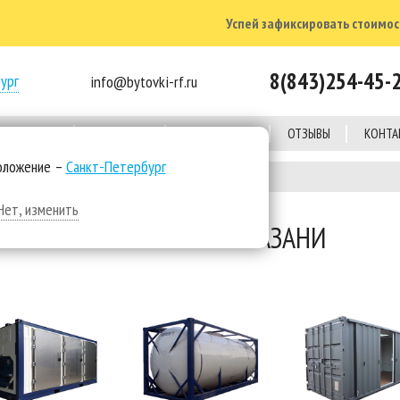
Успей зафиксировать стоимост
8(843)254-45-
ург
info@bytovki-rf.ru
Е ОБЪЕКТЫ
КОМПАНИЯ
КАЛЬКУЛЯТОР
ОТЗЫВЫ
КОНТА
оложение –
Санкт-Петербург
Нет, изменить
КОНТЕЙНЕРЫ В КАЗАНИ